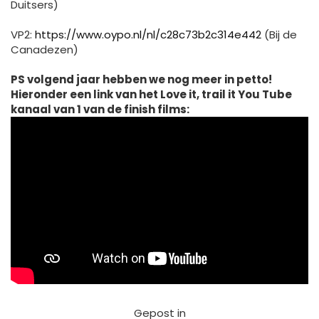
Duitsers)
VP2:
https://www.oypo.nl/nl/c28c73b2c314e442
(Bij de
Canadezen)
PS volgend jaar hebben we nog meer in petto!
Hieronder een link van het Love it, trail it You Tube
kanaal van 1 van de finish films:
Gepost in