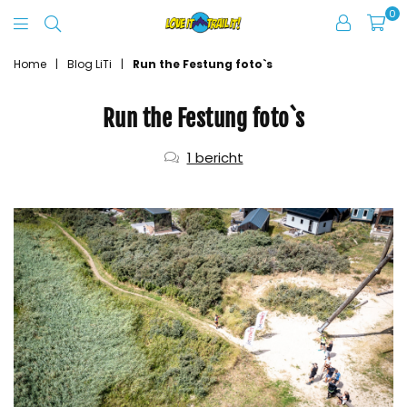
0
Love
It
Home
|
Blog LiTi
|
Run the Festung foto`s
Trail
Run the Festung foto`s
It
1 bericht