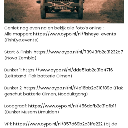
Geniet nog even na en bekijk alle foto’s online :
Alle mappen:
https://www.oypo.nl/nl/fisheye-events
(FishEye.events)
Start & Finish:
https://www.oypo.nl/nl/73943fb2c31232b7
(Nova Zembla)
Bunker 1:
https://www.oypo.nl/nl/dde51ab2c31b4716
(Leitstand Flak batterie Olmen)
Bunker 2:
https://www.oypo.nl/nl/f4e16bb2c310f89c
(Flak
geschut batterie Olmen, Nooduitgang)
Loopgraaf:
https://www.oypo.nl/nl/456dcfb2c31afb1f
(Bunker Musem IJmuiden)
VP1:
https://www.oypo.nl/nl/857d69b2c31fe222
(bij de