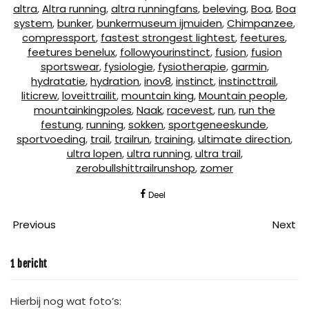
altra
,
Altra running
,
altra runningfans
,
beleving
,
Boa
,
Boa
system
,
bunker
,
bunkermuseum ijmuiden
,
Chimpanzee
,
compressport
,
fastest strongest lightest
,
feetures
,
feetures benelux
,
followyourinstinct
,
fusion
,
fusion
sportswear
,
fysiologie
,
fysiotherapie
,
garmin
,
hydratatie
,
hydration
,
inov8
,
instinct
,
instincttrail
,
liticrew
,
loveittrailit
,
mountain king
,
Mountain people
,
mountainkingpoles
,
Naak
,
racevest
,
run
,
run the
festung
,
running
,
sokken
,
sportgeneeskunde
,
sportvoeding
,
trail
,
trailrun
,
training
,
ultimate direction
,
ultra lopen
,
ultra running
,
ultra trail
,
zerobullshittrailrunshop
,
zomer
Deel
Previous
Next
1 bericht
Hierbij nog wat foto’s: