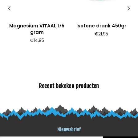
Magnesium VITAAL 175
Isotone drank 450gr
gram
Prijs
€21,95
l
Prijs
€14,95
Recent bekeken producten
Nieuwsbrief