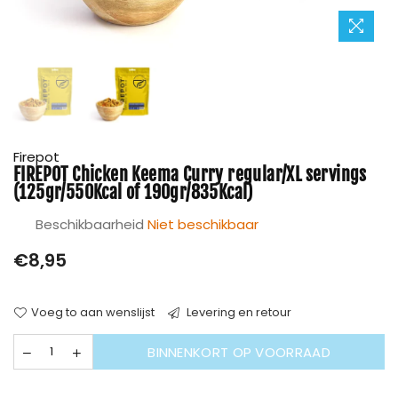
Firepot
FIREPOT Chicken Keema Curry regular/XL servings
(125gr/550Kcal of 190gr/835Kcal)
Beschikbaarheid
Niet beschikbaar
Prijs
€8,95
Voeg to aan wenslijst
Levering en retour
BINNENKORT OP VOORRAAD