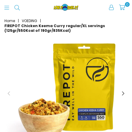
0
Love
It
Home
|
VOEDING
|
FIREPOT Chicken Keema Curry regular/XL servings
Trail
(125gr/550Kcal of 190gr/835Kcal)
It