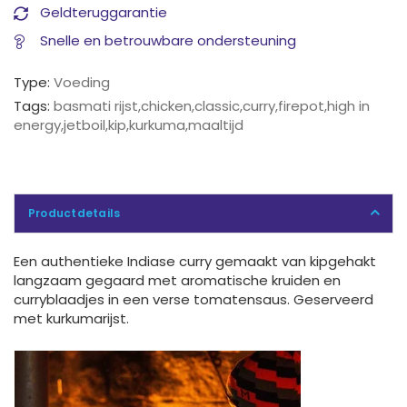
Geldteruggarantie
Snelle en betrouwbare ondersteuning
Type:
Voeding
Tags:
basmati rijst
,
chicken
,
classic
,
curry
,
firepot
,
high in
energy
,
jetboil
,
kip
,
kurkuma
,
maaltijd
Productdetails
Een authentieke Indiase curry gemaakt van kipgehakt
langzaam gegaard met aromatische kruiden en
curryblaadjes in een verse tomatensaus. Geserveerd
met kurkumarijst.