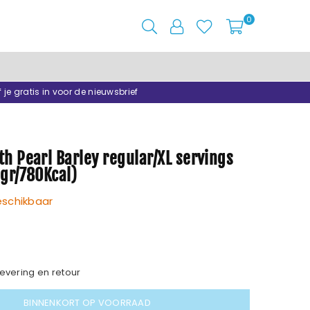
0
f je gratis in voor de nieuwsbrief
h Pearl Barley regular/XL servings
5gr/780Kcal)
eschikbaar
evering en retour
BINNENKORT OP VOORRAAD