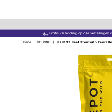
Gratis verzending op alle bestellingen
Home
|
VOEDING
|
FIREPOT Beef Stew with Pearl Ba