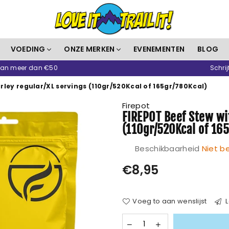
Love
VOEDING
ONZE MERKEN
EVENEMENTEN
BLOG
It
 van meer dan €50
Schrij
Trail
It
rley regular/XL servings (110gr/520Kcal of 165gr/780Kcal)
Firepot
FIREPOT Beef Stew wit
(110gr/520Kcal of 16
Beschikbaarheid
Niet b
Prijs
€8,95
Voeg to aan wenslijst
L