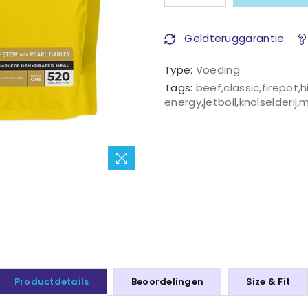
Geldteruggarantie
Type:
Voeding
Tags:
beef
,
classic
,
firepot
,
h
energy
,
jetboil
,
knolselderij
,
m
Productdetails
Beoordelingen
Size & Fit