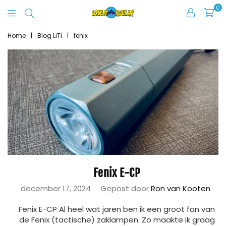
0
Love
It
Home
|
Blog LiTi
|
fenix
Trail
It
Fenix E-CP
december 17, 2024
Gepost door
Ron van Kooten
Fenix E-CP Al heel wat jaren ben ik een groot fan van
de Fenix (tactische) zaklampen. Zo maakte ik graag