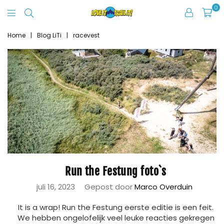
0
Love
It
Home
|
Blog LiTi
|
racevest
Trail
It
Run the Festung foto`s
juli 16, 2023
Gepost door
Marco Overduin
It is a wrap! Run the Festung eerste editie is een feit.
We hebben ongelofelijk veel leuke reacties gekregen