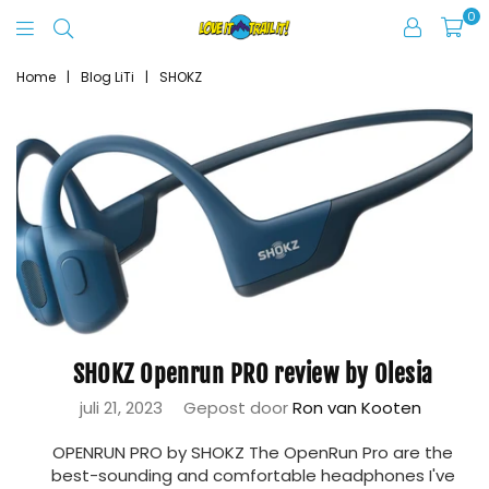
0
Love
It
Home
|
Blog LiTi
|
SHOKZ
Trail
It
SHOKZ Openrun PRO review by Olesia
juli 21, 2023
Gepost door
Ron van Kooten
OPENRUN PRO by SHOKZ The OpenRun Pro are the
best-sounding and comfortable headphones I've