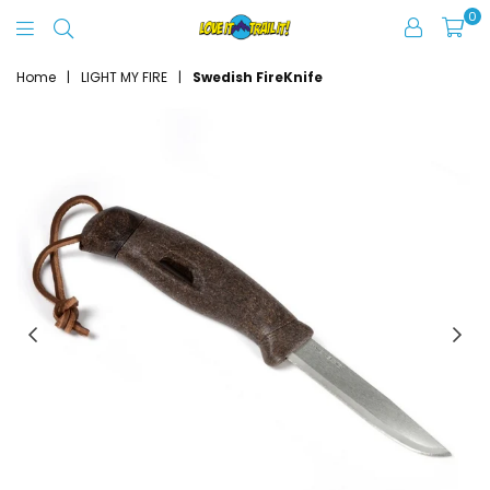
0
Love
It
Home
|
LIGHT MY FIRE
|
Swedish FireKnife
Trail
It