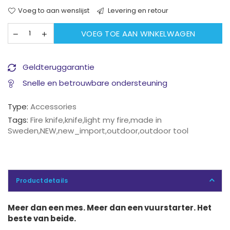
Voeg to aan wenslijst
Levering en retour
VOEG TOE AAN WINKELWAGEN
Geldteruggarantie
Snelle en betrouwbare ondersteuning
Type:
Accessories
Tags:
Fire knife
,
knife
,
light my fire
,
made in
Sweden
,
NEW
,
new_import
,
outdoor
,
outdoor tool
Productdetails
Meer dan een mes. Meer dan een vuurstarter. Het
beste van beide.