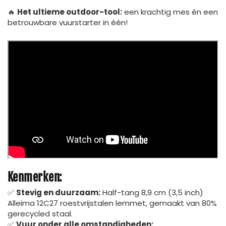
🔥
Het ultieme outdoor-tool:
een krachtig mes én een
betrouwbare vuurstarter in één!
Kenmerken:
✅
Stevig en duurzaam:
Half-tang 8,9 cm (3,5 inch)
Alleima 12C27 roestvrijstalen lemmet, gemaakt van 80%
gerecycled staal.
✅
Vuur onder alle omstandigheden: