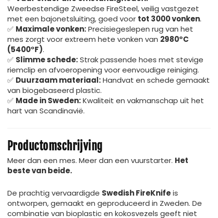
Weerbestendige Zweedse FireSteel, veilig vastgezet
met een bajonetsluiting, goed voor
tot 3000 vonken
.
✅
Maximale vonken:
Precisiegeslepen rug van het
mes zorgt voor extreem hete vonken van
2980°C
(5400°F)
.
✅
Slimme schede:
Strak passende hoes met stevige
riemclip en afvoeropening voor eenvoudige reiniging.
✅
Duurzaam materiaal:
Handvat en schede gemaakt
van biogebaseerd plastic.
✅
Made in Sweden:
Kwaliteit en vakmanschap uit het
hart van Scandinavië.
Productomschrijving
Meer dan een mes. Meer dan een vuurstarter.
Het
beste van beide.
De prachtig vervaardigde
Swedish FireKnife
is
ontworpen, gemaakt en geproduceerd in Zweden. De
combinatie van bioplastic en kokosvezels geeft niet