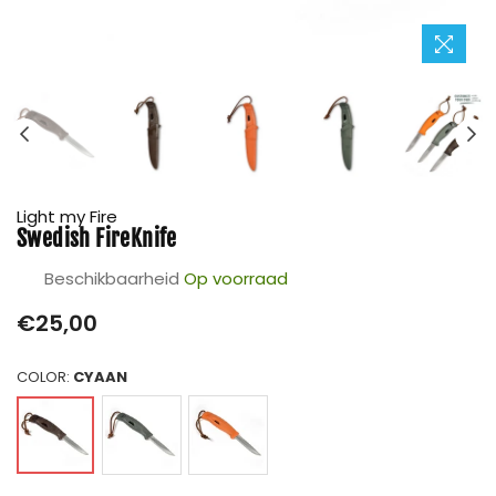
Light my Fire
Swedish FireKnife
Beschikbaarheid
Op voorraad
Prijs
€25,00
COLOR:
CYAAN