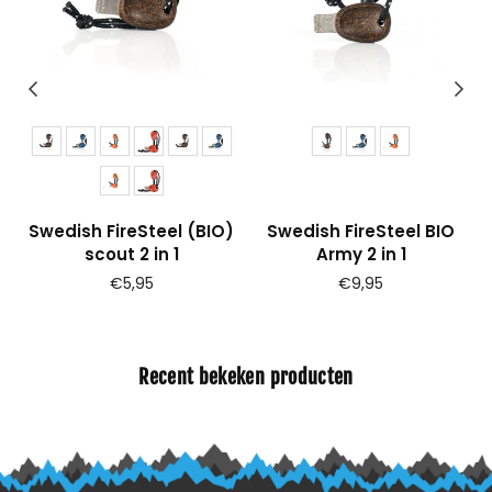
1
Swedish FireSteel (BIO)
Swedish FireSteel BIO
scout 2 in 1
Army 2 in 1
Prijs
€5,95
€9,95
Recent bekeken producten