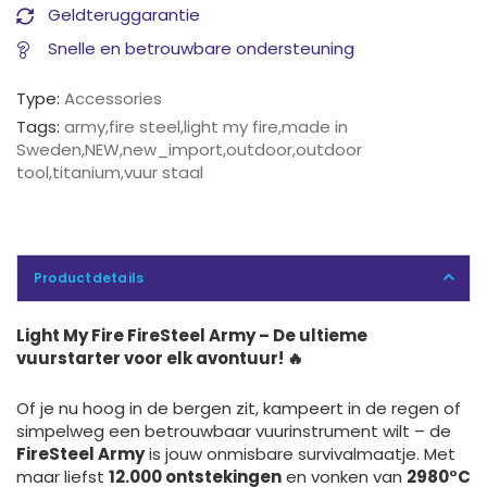
Geldteruggarantie
Snelle en betrouwbare ondersteuning
Type:
Accessories
Tags:
army
,
fire steel
,
light my fire
,
made in
Sweden
,
NEW
,
new_import
,
outdoor
,
outdoor
tool
,
titanium
,
vuur staal
Productdetails
Light My Fire FireSteel Army – De ultieme
vuurstarter voor elk avontuur! 🔥
Of je nu hoog in de bergen zit, kampeert in de regen of
simpelweg een betrouwbaar vuurinstrument wilt – de
FireSteel Army
is jouw onmisbare survivalmaatje. Met
maar liefst
12.000 ontstekingen
en vonken van
2980°C