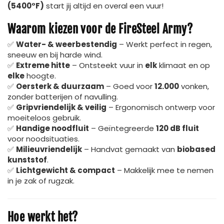
(5400°F)
start jij altijd en overal een vuur!
Waarom kiezen voor de FireSteel Army?
✅
Water- & weerbestendig
– Werkt perfect in regen,
sneeuw en bij harde wind.
✅
Extreme hitte
– Ontsteekt vuur in
elk
klimaat en op
elke
hoogte.
✅
Oersterk & duurzaam
– Goed voor
12.000
vonken,
zonder batterijen of navulling.
✅
Gripvriendelijk & veilig
– Ergonomisch ontwerp voor
moeiteloos gebruik.
✅
Handige noodfluit
– Geïntegreerde
120 dB fluit
voor noodsituaties.
✅
Milieuvriendelijk
– Handvat gemaakt van
biobased
kunststof
.
✅
Lichtgewicht & compact
– Makkelijk mee te nemen
in je zak of rugzak.
Hoe werkt het?