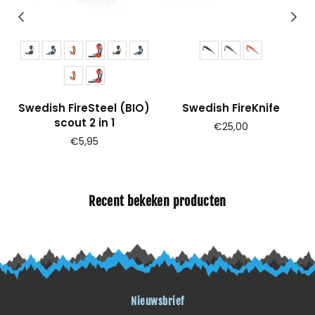
1
Swedish FireSteel (BIO)
Swedish FireKnife
scout 2 in 1
Prijs
€25,00
€5,95
Recent bekeken producten
Nieuwsbrief