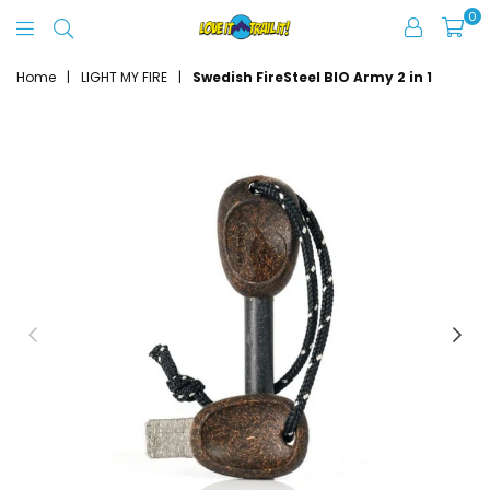
0
Love
It
Home
|
LIGHT MY FIRE
|
Swedish FireSteel BIO Army 2 in 1
Trail
It