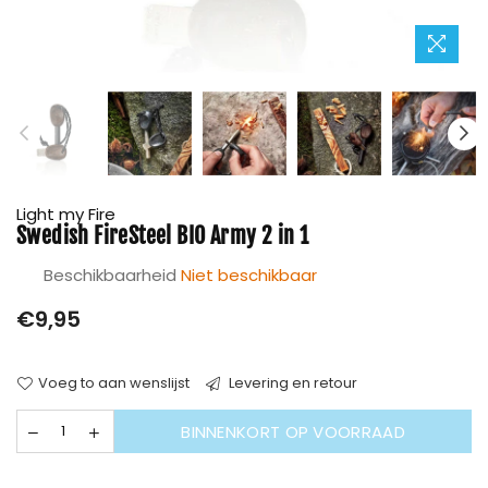
Light my Fire
Swedish FireSteel BIO Army 2 in 1
Beschikbaarheid
Niet beschikbaar
Prijs
€9,95
Voeg to aan wenslijst
Levering en retour
BINNENKORT OP VOORRAAD