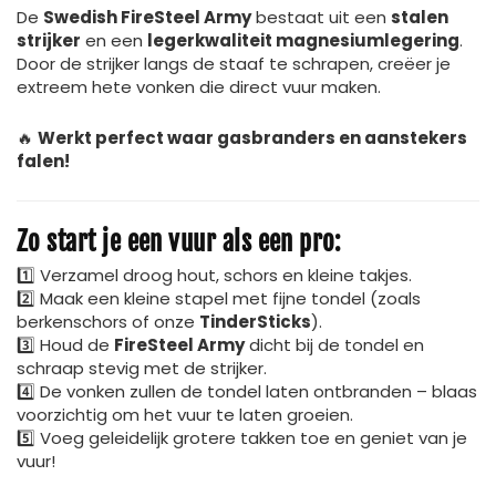
De
Swedish FireSteel Army
bestaat uit een
stalen
strijker
en een
legerkwaliteit magnesiumlegering
.
Door de strijker langs de staaf te schrapen, creëer je
extreem hete vonken die direct vuur maken.
🔥
Werkt perfect waar gasbranders en aanstekers
falen!
Zo start je een vuur als een pro:
1️⃣ Verzamel droog hout, schors en kleine takjes.
2️⃣ Maak een kleine stapel met fijne tondel (zoals
berkenschors of onze
TinderSticks
).
3️⃣ Houd de
FireSteel Army
dicht bij de tondel en
schraap stevig met de strijker.
4️⃣ De vonken zullen de tondel laten ontbranden – blaas
voorzichtig om het vuur te laten groeien.
5️⃣ Voeg geleidelijk grotere takken toe en geniet van je
vuur!