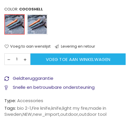
COLOR:
COCOSHELL
Voeg to aan wenslijst
Levering en retour
VOEG TOE AAN WINKELWAGEN
Geldteruggarantie
Snelle en betrouwbare ondersteuning
Type:
Accessories
Tags:
bio 2-1
,
Fire knife
,
knife
,
light my fire
,
made in
Sweden
,
NEW
,
new_import
,
outdoor
,
outdoor tool