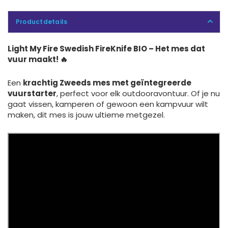
Productdetails
Light My Fire Swedish FireKnife BIO – Het mes dat
vuur maakt! 🔥
Een
krachtig Zweeds mes met geïntegreerde
vuurstarter
, perfect voor elk outdooravontuur. Of je nu
gaat vissen, kamperen of gewoon een kampvuur wilt
maken, dit mes is jouw ultieme metgezel.