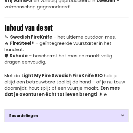
Vrij van BPA
en volledig geproduceerd in
Zweden
–
vakmanschap gegarandeerd!
Inhoud van de set
🔪
Swedish FireKnife
– het ultieme outdoor-mes.
🔥
FireSteel®
– geïntegreerde vuurstarter in het
handvat.
🛡
Schede
– beschermt het mes en maakt veilig
dragen eenvoudig.
Met de
Light My Fire Swedish FireKnife BIO
heb je
altijd een betrouwbare tool bij de hand – of je nu touw
doorsnijdt, hout splijt of een vuurtje maakt.
Een mes
dat je avonturen écht tot leven brengt!
🌲🔥
Beoordelingen