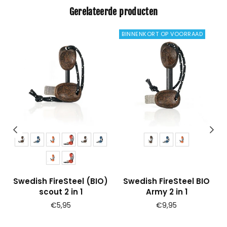
Gerelateerde producten
BINNENKORT OP VOORRAAD
s
Swedish FireSteel (BIO)
Swedish FireSteel BIO
scout 2 in 1
Army 2 in 1
Prijs
€5,95
€9,95