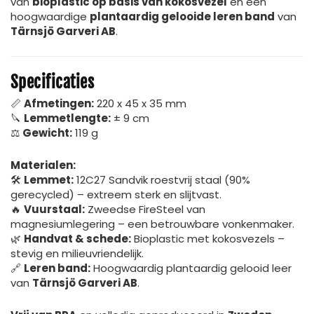
van
bioplastic op basis van kokosvezel
en een
hoogwaardige
plantaardig gelooide leren band
van
Tärnsjö Garveri AB
.
Specificaties
📏
Afmetingen:
220 x 45 x 35 mm
🔪
Lemmetlengte:
± 9 cm
⚖
Gewicht:
119 g
Materialen:
🛠
Lemmet:
12C27 Sandvik roestvrij staal (90%
gerecycled) – extreem sterk en slijtvast.
🔥
Vuurstaal:
Zweedse FireSteel van
magnesiumlegering – een betrouwbare vonkenmaker.
🌿
Handvat & schede:
Bioplastic met kokosvezels –
stevig en milieuvriendelijk.
🔗
Leren band:
Hoogwaardig plantaardig gelooid leer
van
Tärnsjö Garveri AB
.