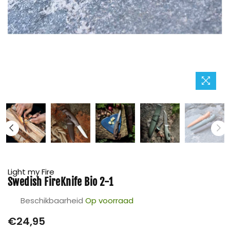
Light my Fire
Swedish FireKnife Bio 2-1
Beschikbaarheid
Op voorraad
Prijs
€24,95