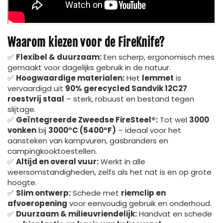
Waarom kiezen voor de FireKnife?
✅
Flexibel & duurzaam:
Een scherp, ergonomisch mes
gemaakt voor dagelijks gebruik in de natuur.
✅
Hoogwaardige materialen:
Het
lemmet
is
vervaardigd uit
90% gerecycled Sandvik 12C27
roestvrij staal
– sterk, robuust en bestand tegen
slijtage.
✅
Geïntegreerde Zweedse FireSteel®:
Tot wel
3000
vonken
bij
3000°C (5400°F)
– ideaal voor het
aansteken van kampvuren, gasbranders en
campingkooktoestellen.
✅
Altijd en overal vuur:
Werkt in alle
weersomstandigheden, zelfs als het nat is en op grote
hoogte.
✅
Slim ontwerp:
Schede met
riemclip en
afvoeropening
voor eenvoudig gebruik en onderhoud.
✅
Duurzaam & milieuvriendelijk:
Handvat en schede