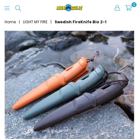
0
Love
It
Home
|
LIGHT MY FIRE
|
Swedish FireKnife Bio 2-1
Trail
It