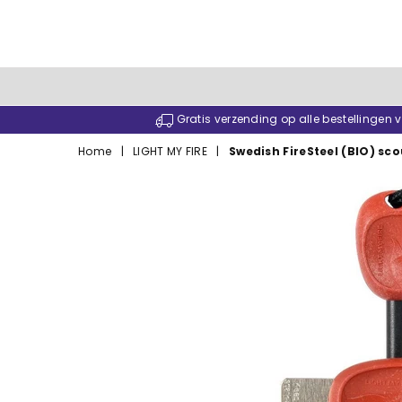
Gratis verzending op alle bestellingen
Home
|
LIGHT MY FIRE
|
Swedish FireSteel (BIO) scou