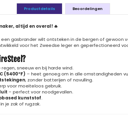
Productdetails
Beoordelingen
aker, altijd en overal! 🔥
, een gasbrander wilt ontsteken in de bergen of gewoon vo
Ontwikkeld voor het Zweedse leger en geperfectioneerd voor
ireSteel?
e regen, sneeuw en bij harde wind.
C (5400°F)
– heet genoeg om in alle omstandigheden vu
tstekingen
, zonder batterijen of navulling.
p voor moeiteloos gebruik.
luit
– perfect voor noodgevallen.
obased kunststof
.
n je zak of rugzak.