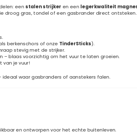
delen: een
stalen strijker
en een
legerkwaliteit magne
e droog gras, tondel of een gasbrander direct ontsteken.
s.
oals berkenschors of onze
TinderSticks
).
hraap stevig met de strijker.
n – blaas voorzichtig om het vuur te laten groeien.
t van je vuur!
 ideaal waar gasbranders of aanstekers falen.
ikbaar en ontworpen voor het echte buitenleven.