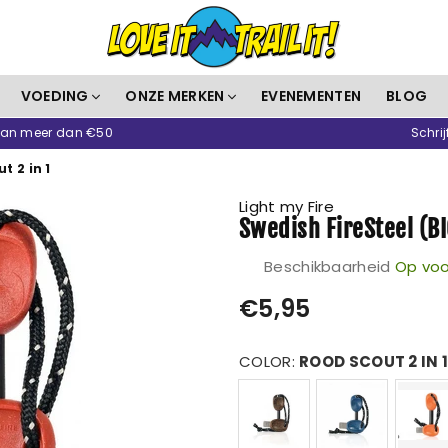
Love
VOEDING
ONZE MERKEN
EVENEMENTEN
BLOG
It
 van meer dan €50
Schrij
Trail
It
t 2 in 1
Light my Fire
Swedish FireSteel (BI
Beschikbaarheid
Op voo
Prijs
€5,95
COLOR:
ROOD SCOUT 2 IN 