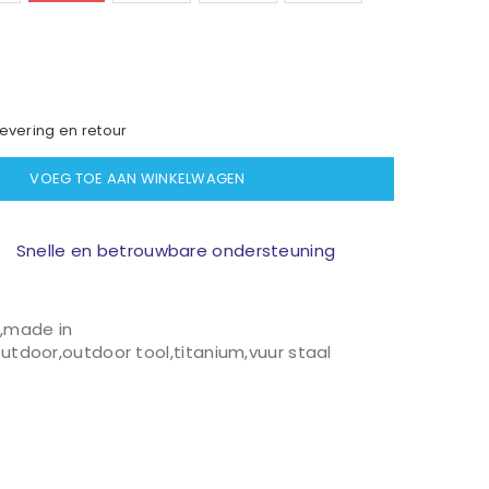
evering en retour
VOEG TOE AAN WINKELWAGEN
Snelle en betrouwbare ondersteuning
e
,
made in
utdoor
,
outdoor tool
,
titanium
,
vuur staal