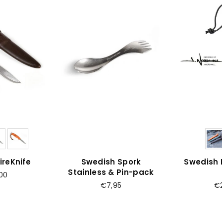
ireKnife
Swedish Spork
Swedish F
Stainless & Pin-pack
00
Prijs
Pr
€7,95
€