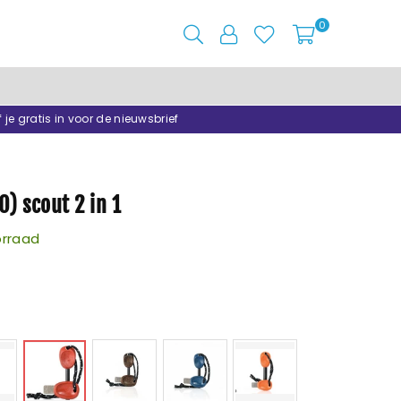
0
f je gratis in voor de nieuwsbrief
O) scout 2 in 1
rraad
1