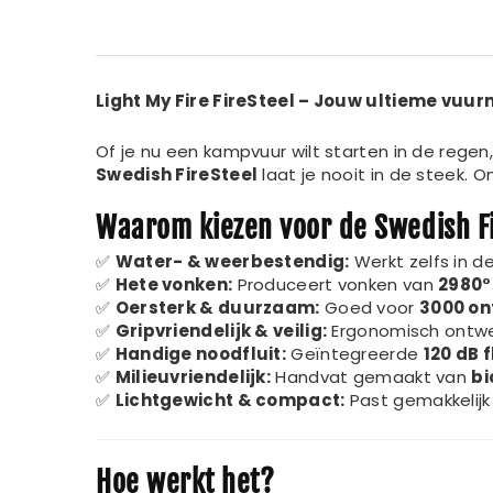
Light My Fire FireSteel – Jouw ultieme vuurm
Of je nu een kampvuur wilt starten in de regen
Swedish FireSteel
laat je nooit in de steek. 
Waarom kiezen voor de Swedish F
✅
Water- & weerbestendig:
Werkt zelfs in d
✅
Hete vonken:
Produceert vonken van
2980°
✅
Oersterk & duurzaam:
Goed voor
3000 on
✅
Gripvriendelijk & veilig:
Ergonomisch ontwer
✅
Handige noodfluit:
Geïntegreerde
120 dB f
✅
Milieuvriendelijk:
Handvat gemaakt van
bi
✅
Lichtgewicht & compact:
Past gemakkelijk i
Hoe werkt het?