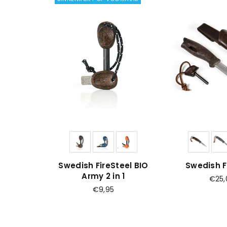
Swedish FireSteel BIO
Swedish F
Army 2 in 1
Prijs
€25,
Prijs
€9,95