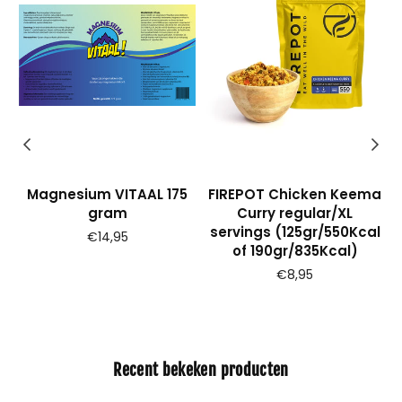
Magnesium VITAAL 175
FIREPOT Chicken Keema
gram
Curry regular/XL
l
servings (125gr/550Kcal
Prijs
€14,95
of 190gr/835Kcal)
€8,95
Recent bekeken producten