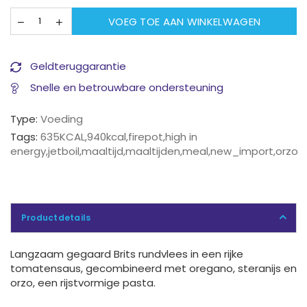
VOEG TOE AAN WINKELWAGEN
Geldteruggarantie
Snelle en betrouwbare ondersteuning
Type:
Voeding
Tags:
635KCAL
,
940kcal
,
firepot
,
high in
energy
,
jetboil
,
maaltijd
,
maaltijden
,
meal
,
new_import
,
orzo
Productdetails
Langzaam gegaard Brits rundvlees in een rijke
tomatensaus, gecombineerd met oregano, steranijs en
orzo, een rijstvormige pasta.