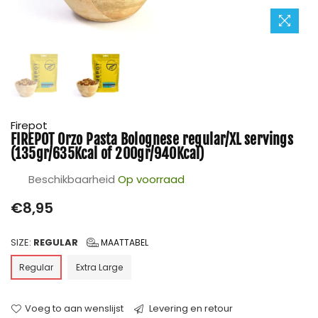
Firepot
FIREPOT Orzo Pasta Bolognese regular/XL servings
(135gr/635Kcal of 200gr/940Kcal)
Beschikbaarheid
Op voorraad
Prijs
€8,95
SIZE:
REGULAR
MAATTABEL
Regular
Extra Large
Voeg to aan wenslijst
Levering en retour