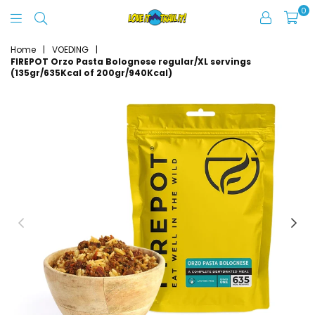
0
Love
It
Home
|
VOEDING
|
FIREPOT Orzo Pasta Bolognese regular/XL servings
Trail
(135gr/635Kcal of 200gr/940Kcal)
It