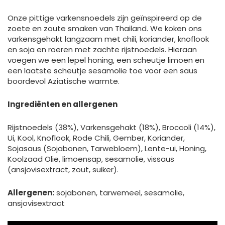
Onze pittige varkensnoedels zijn geïnspireerd op de
zoete en zoute smaken van Thailand. We koken ons
varkensgehakt langzaam met chili, koriander, knoflook
en soja en roeren met zachte rijstnoedels. Hieraan
voegen we een lepel honing, een scheutje limoen en
een laatste scheutje sesamolie toe voor een saus
boordevol Aziatische warmte.
Ingrediënten en allergenen
Rijstnoedels (38%), Varkensgehakt (18%), Broccoli (14%),
Ui, Kool, Knoflook, Rode Chili, Gember, Koriander,
Sojasaus (Sojabonen, Tarwebloem), Lente-ui, Honing,
Koolzaad Olie, limoensap, sesamolie, vissaus
(ansjovisextract, zout, suiker).
Allergenen:
sojabonen, tarwemeel, sesamolie,
ansjovisextract