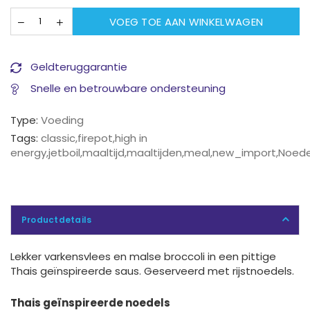
VOEG TOE AAN WINKELWAGEN
Geldteruggarantie
Snelle en betrouwbare ondersteuning
Type:
Voeding
Tags:
classic
,
firepot
,
high in
energy
,
jetboil
,
maaltijd
,
maaltijden
,
meal
,
new_import
,
Noede
Productdetails
Lekker varkensvlees en malse broccoli in een pittige
Thais geïnspireerde saus. Geserveerd met rijstnoedels.
Thais geïnspireerde noedels