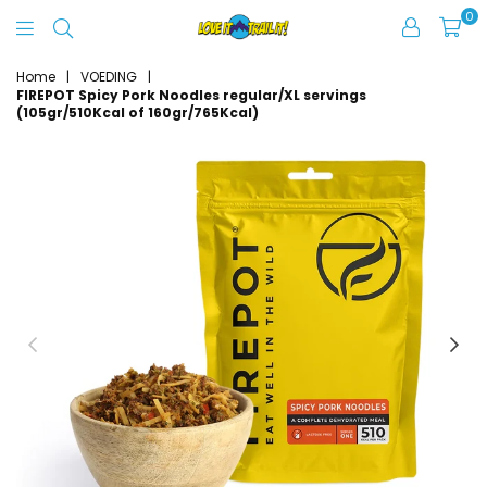
0
Love
It
Home
|
VOEDING
|
FIREPOT Spicy Pork Noodles regular/XL servings
Trail
(105gr/510Kcal of 160gr/765Kcal)
It