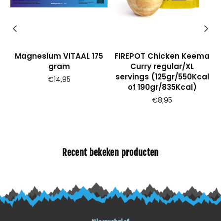
Magnesium VITAAL 175
FIREPOT Chicken Keema
gram
Curry regular/XL
l
servings (125gr/550Kcal
Prijs
€14,95
of 190gr/835Kcal)
€8,95
Recent bekeken producten