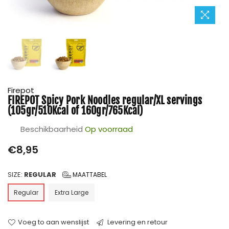
Firepot
FIREPOT Spicy Pork Noodles regular/XL servings
(105gr/510Kcal of 160gr/765Kcal)
Beschikbaarheid
Op voorraad
Prijs
€8,95
SIZE:
REGULAR
MAATTABEL
Regular
Extra Large
Voeg to aan wenslijst
Levering en retour