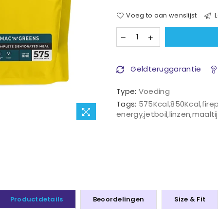
Voeg to aan wenslijst
L
Geldteruggarantie
Type:
Voeding
Tags:
575Kcal
,
850Kcal
,
fire
energy
,
jetboil
,
linzen
,
maalti
Productdetails
Beoordelingen
Size & Fit