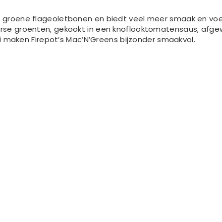
en groene flageoletbonen en biedt veel meer smaak en vo
erse groenten, gekookt in een knoflooktomatensaus, afgew
aken Firepot’s Mac’N’Greens bijzonder smaakvol.