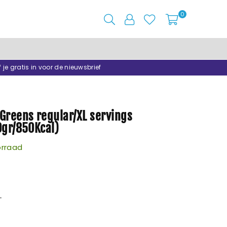
0
f je gratis in voor de nieuwsbrief
Greens regular/XL servings
0gr/850Kcal)
rraad
L