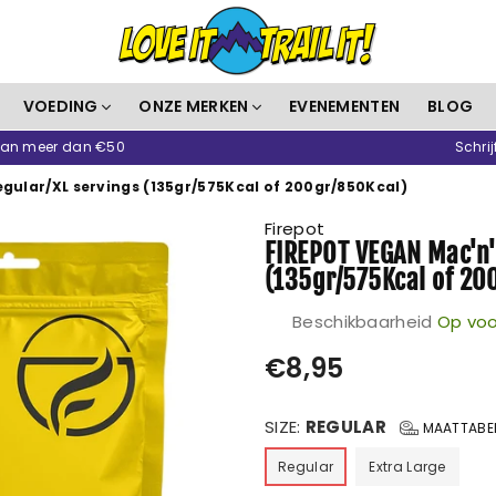
Love
VOEDING
ONZE MERKEN
EVENEMENTEN
BLOG
It
 van meer dan €50
Schrij
Trail
It
gular/XL servings (135gr/575Kcal of 200gr/850Kcal)
Firepot
FIREPOT VEGAN Mac'n'
(135gr/575Kcal of 20
Beschikbaarheid
Op voo
Prijs
€8,95
SIZE:
REGULAR
MAATTABE
Regular
Extra Large