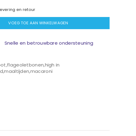
evering en retour
VOEG TOE AAN WINKELWAGEN
Snelle en betrouwbare ondersteuning
pot
,
flageoletbonen
,
high in
jd
,
maaltijden
,
macaroni