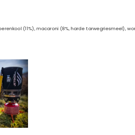
enkool (11%), macaroni (8%, harde tarwegriesmeel), wortele