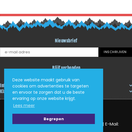
TERUG NAAR BLOG LITI
Nieuwsbrief
INSCHRIJVEN
Blijf verbonden
Facebook
Instagram
YouTube
RSS
Deze website maakt gebruik van
Informatie
cookies om advertenties te targeten
Klantenservice
en ervoor te zorgen dat u de beste
ervaring op onze website krijgt.
Lees meer
Begrepen
KVK: 62405705 | Tel: (+31) (0)625034408 | E-Mail:
info@loveittrailit.nl