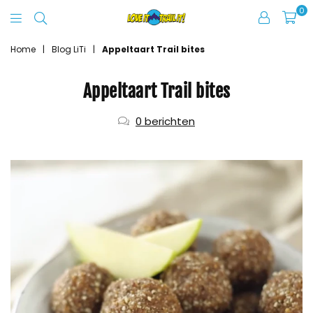
0
Love
It
Home
|
Blog LiTi
|
Appeltaart Trail bites
Trail
Appeltaart Trail bites
It
0 berichten