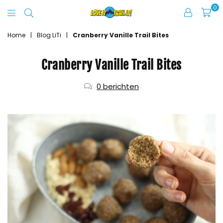
0
Love
It
Home
|
Blog LiTi
|
Cranberry Vanille Trail Bites
Trail
Cranberry Vanille Trail Bites
It
0 berichten