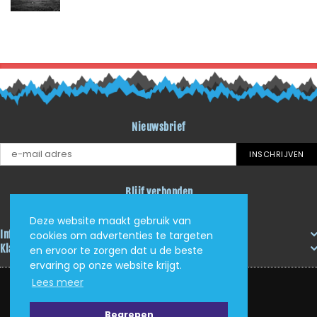
TERUG NAAR BLOG LITI
Nieuwsbrief
INSCHRIJVEN
Blijf verbonden
Facebook
Instagram
YouTube
RSS
Deze website maakt gebruik van
Informatie
cookies om advertenties te targeten
Klantenservice
en ervoor te zorgen dat u de beste
ervaring op onze website krijgt.
Lees meer
Begrepen