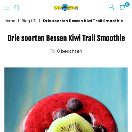
0
Love
It
Home
|
Blog LiTi
|
Drie soorten Bessen Kiwi Trail Smoothie
Trail
Drie soorten Bessen Kiwi Trail Smoothie
It
0 berichten