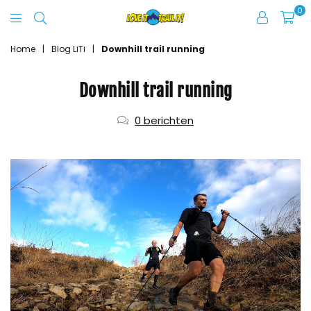
0
Love
It
Home
|
Blog LiTi
|
Downhill trail running
Trail
Downhill trail running
It
0 berichten