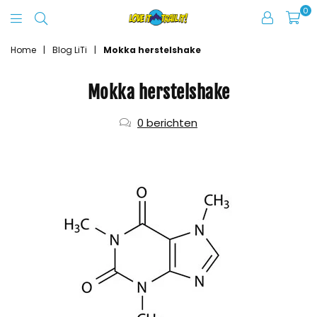
0
Love
It
Home
|
Blog LiTi
|
Mokka herstelshake
Trail
Mokka herstelshake
It
0 berichten