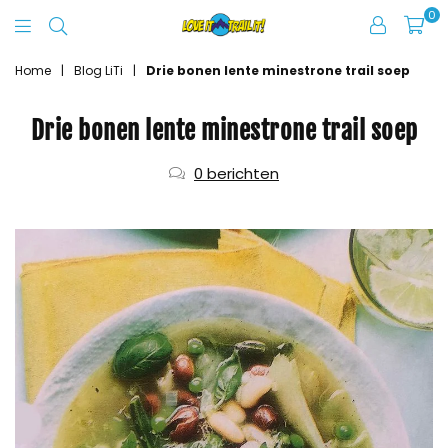
0
Love
It
Home
|
Blog LiTi
|
Drie bonen lente minestrone trail soep
Trail
Drie bonen lente minestrone trail soep
It
0 berichten