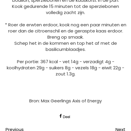
bouillon, sperziebonen en de kaaskorst in de pan.
Kook gedurende 15 minuten tot de sperziebonen
volledig zacht zijn.
* Roer de erwten erdoor, kook nog een paar minuten en
roer dan de citroenschil en de geraspte kaas erdoor.
Breng op smaak.
Schep het in de kommen en top het af met de
basilicumblaadjes.
Per portie: 367 kcal - vet 14g - verzadigt 4g -
koolhydraten 29g - suikers 8g - vezels 18g - eiwit 22g -
zout 1.3g.
Bron: Max Geerlings Axis of Energy
Deel
Previous
Next