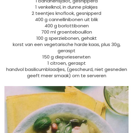
1 bananensjalot, gesnipperd
1 venkelknol, in dunne plakjes
2 teentjes knoflook, gesnipperd
400 g cannellinibonen uit blik
400 g borlottibonen
700 ml groentebouillon
100 g sperziebonen, gehakt
korst van een vegetarische harde kaas, plus 30g,
geraspt
150 g diepvrieserwten
1 citroen, geraspt
handvol basilicumblaadjes, (gescheurd, niet gesneden
geeft meer smaak) om te serveren