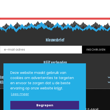
TERUG NAAR BLOG LITI
Nieuwsbrief
INSCHRIJVEN
Blijf verbonden
Facebook
Instagram
YouTube
RSS
Deze website maakt gebruik van
Informatie
cookies om advertenties te targeten
Klantenservice
en ervoor te zorgen dat u de beste
ervaring op onze website krijgt.
Lees meer
Begrepen
KVK: 62405705 | Tel: (+31) (0)625034408 | E-Mail: