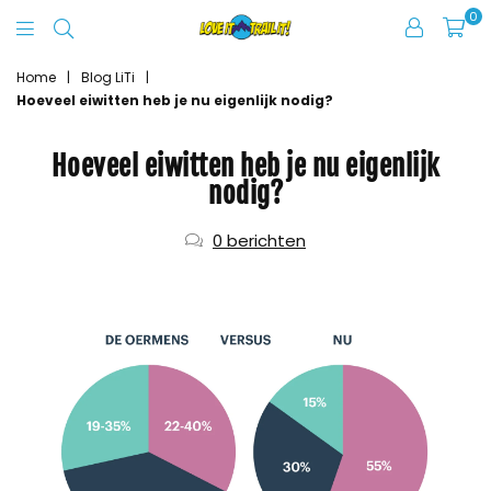
0
Love
It
Home
|
Blog LiTi
|
Hoeveel eiwitten heb je nu eigenlijk nodig?
Trail
It
Hoeveel eiwitten heb je nu eigenlijk
nodig?
0 berichten