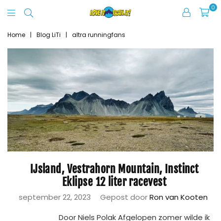
0
Love
It
Home
|
Blog LiTi
|
altra runningfans
Trail
It
IJsland, Vestrahorn Mountain, Instinct
Eklipse 12 liter racevest
september 22, 2023
Gepost door
Ron van Kooten
Door Niels Polak Afgelopen zomer wilde ik