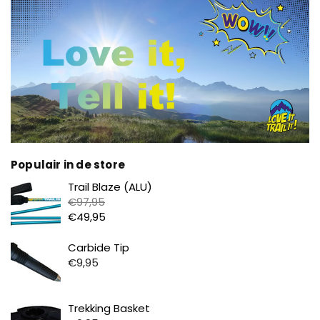
Populair in de store
Prijs
Trail Blaze (ALU)
€97,95
€49,95
Prijs
Carbide Tip
€9,95
Prijs
Trekking Basket