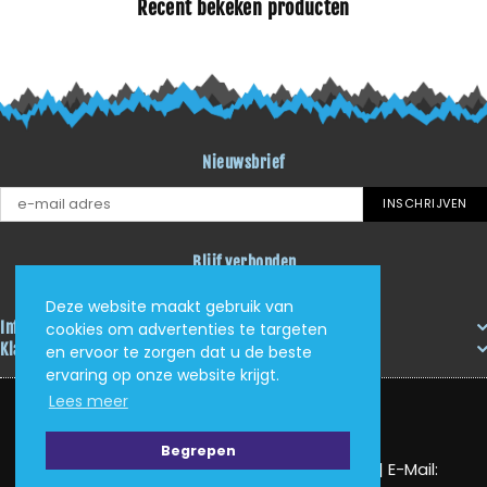
Recent bekeken producten
Nieuwsbrief
INSCHRIJVEN
Blijf verbonden
Facebook
Instagram
YouTube
Deze website maakt gebruik van
Informatie
cookies om advertenties te targeten
Klantenservice
en ervoor te zorgen dat u de beste
ervaring op onze website krijgt.
Lees meer
Begrepen
KVK: 62405705 | Tel: (+31) (0)625034408 | E-Mail: