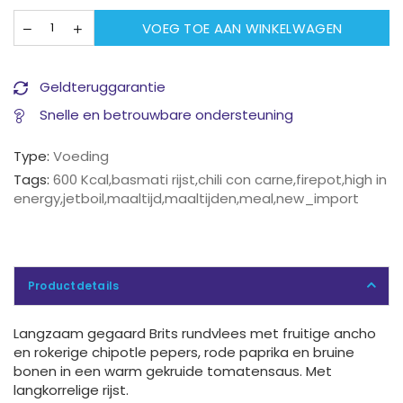
VOEG TOE AAN WINKELWAGEN
Geldteruggarantie
Snelle en betrouwbare ondersteuning
Type:
Voeding
Tags:
600 Kcal
,
basmati rijst
,
chili con carne
,
firepot
,
high in
energy
,
jetboil
,
maaltijd
,
maaltijden
,
meal
,
new_import
Productdetails
Langzaam gegaard Brits rundvlees met fruitige ancho
en rokerige chipotle pepers, rode paprika en bruine
bonen in een warm gekruide tomatensaus. Met
langkorrelige rijst.