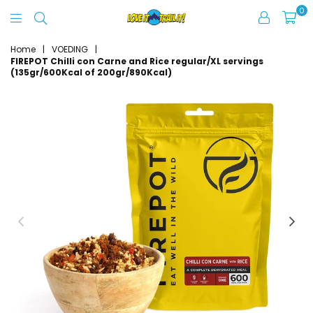
0
Love
It
Home
|
VOEDING
|
FIREPOT Chilli con Carne and Rice regular/XL servings
Trail
(135gr/600Kcal of 200gr/890Kcal)
It