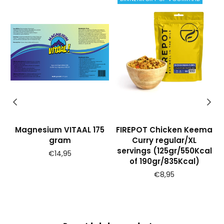
Magnesium VITAAL 175
FIREPOT Chicken Keema
gram
Curry regular/XL
l
servings (125gr/550Kcal
Prijs
€14,95
of 190gr/835Kcal)
€8,95