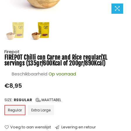
Firepot
FIREPOT Chilli con Carne and Rice regular/XL
servings (135gr/600Kcal of 200gr/890Kcal)
Beschikbaarheid
Op voorraad
Prijs
€8,95
SIZE:
REGULAR
MAATTABEL
Regular
Extra Large
Voeg to aan wenslijst
Levering en retour