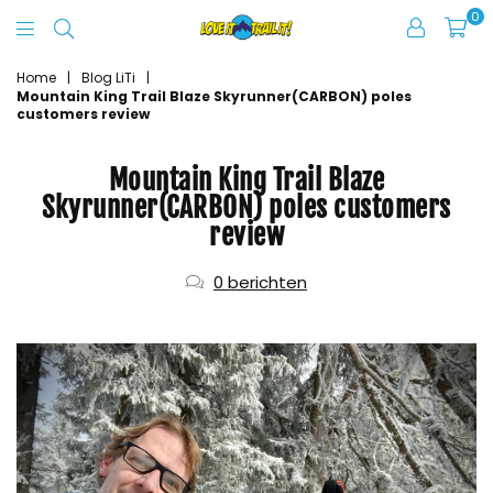
0
Love
It
Home
|
Blog LiTi
|
Mountain King Trail Blaze Skyrunner(CARBON) poles
Trail
customers review
It
Mountain King Trail Blaze
Skyrunner(CARBON) poles customers
review
0 berichten