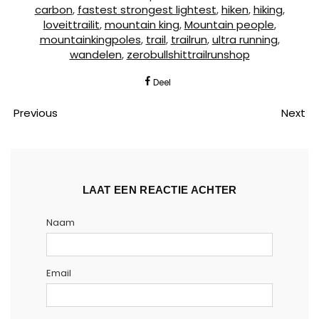
carbon
,
fastest strongest lightest
,
hiken
,
hiking
,
loveittrailit
,
mountain king
,
Mountain people
,
mountainkingpoles
,
trail
,
trailrun
,
ultra running
,
wandelen
,
zerobullshittrailrunshop
Deel
Previous
Next
LAAT EEN REACTIE ACHTER
Naam
Email