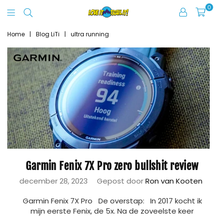
0
Love
It
Home
|
Blog LiTi
|
ultra running
Trail
It
Garmin Fenix 7X Pro zero bullshit review
december 28, 2023
Gepost door
Ron van Kooten
Garmin Fenix 7X Pro De overstap: In 2017 kocht ik
mijn eerste Fenix, de 5x. Na de zoveelste keer