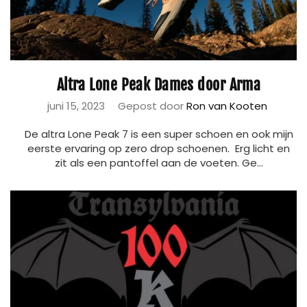
Altra Lone Peak Dames door Arma
juni 15, 2023
Gepost door
Ron van Kooten
De altra Lone Peak 7 is een super schoen en ook mijn
eerste ervaring op zero drop schoenen. Erg licht en
zit als een pantoffel aan de voeten. Ge...