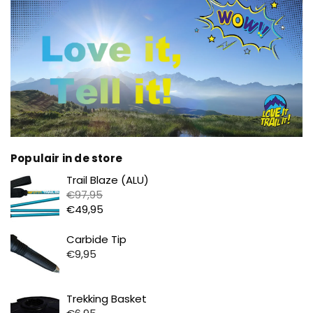
Populair in de store
Prijs
Trail Blaze (ALU)
€97,95
€49,95
Prijs
Carbide Tip
€9,95
Prijs
Trekking Basket