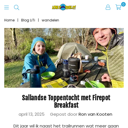
0
Love
It
Home
|
Blog LiTi
|
wandelen
Trail
It
Sallandse Toppentocht met Firepot
Breakfast
april 13, 2025
Gepost door
Ron van Kooten
Dit jaar wil ik naast het trailrunnen wat meer gaan