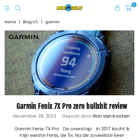
0
Love
It
Home
|
Blog LiTi
|
garmin
Trail
It
Garmin Fenix 7X Pro zero bullshit review
december 28, 2023
Gepost door
Ron van Kooten
Garmin Fenix 7X Pro De overstap: In 2017 kocht ik
mijn eerste Fenix, de 5x. Na de zoveelste keer