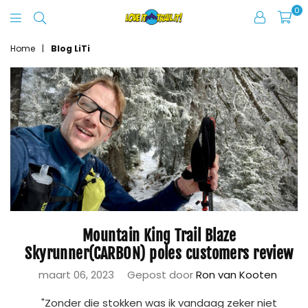
0
Love
It
Home
|
Blog LiTi
Trail
It
Mountain King Trail Blaze
Skyrunner(CARBON) poles customers review
maart 06, 2023
Gepost door
Ron van Kooten
"Zonder die stokken was ik vandaag zeker niet