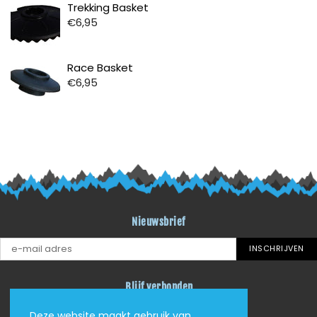
Prijs
Trekking Basket
€6,95
Prijs
Race Basket
€6,95
Nieuwsbrief
INSCHRIJVEN
Blijf verbonden
Facebook
Instagram
YouTube
RSS
Deze website maakt gebruik van