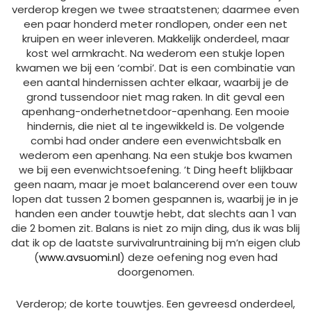
verderop kregen we twee straatstenen; daarmee even
een paar honderd meter rondlopen, onder een net
kruipen en weer inleveren. Makkelijk onderdeel, maar
kost wel armkracht. Na wederom een stukje lopen
kwamen we bij een ‘combi’. Dat is een combinatie van
een aantal hindernissen achter elkaar, waarbij je de
grond tussendoor niet mag raken. In dit geval een
apenhang-onderhetnetdoor-apenhang. Een mooie
hindernis, die niet al te ingewikkeld is. De volgende
combi had onder andere een evenwichtsbalk en
wederom een apenhang. Na een stukje bos kwamen
we bij een evenwichtsoefening. ’t Ding heeft blijkbaar
geen naam, maar je moet balancerend over een touw
lopen dat tussen 2 bomen gespannen is, waarbij je in je
handen een ander touwtje hebt, dat slechts aan 1 van
die 2 bomen zit. Balans is niet zo mijn ding, dus ik was blij
dat ik op de laatste survivalruntraining bij m’n eigen club
(
www.avsuomi.nl
) deze oefening nog even had
doorgenomen.
Verderop; de korte touwtjes. Een gevreesd onderdeel,