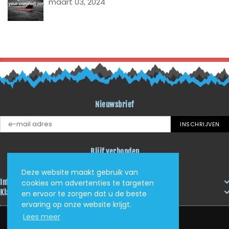
maart 03, 2024
TERUG NAAR BLOG LITI
Nieuwsbrief
INSCHRIJVEN
Blijf verbonden
Facebook
Instagram
YouTube
RSS
Deze website maakt gebruik van
Informatie
cookies om advertenties te targeten
Klantenservice
en ervoor te zorgen dat u de beste
ervaring op onze website krijgt.
Lees meer