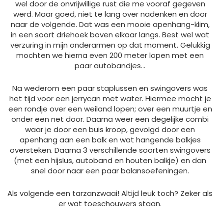
wel door de onvrijwillige rust die me vooraf gegeven
werd. Maar goed, niet te lang over nadenken en door
naar de volgende. Dat was een mooie apenhang-klim,
in een soort driehoek boven elkaar langs. Best wel wat
verzuring in mijn onderarmen op dat moment. Gelukkig
mochten we hierna even 200 meter lopen met een
paar autobandjes…
Na wederom een paar staplussen en swingovers was
het tijd voor een jerrycan met water. Hiermee mocht je
een rondje over een weiland lopen; over een muurtje en
onder een net door. Daarna weer een degelijke combi
waar je door een buis kroop, gevolgd door een
apenhang aan een balk en wat hangende balkjes
oversteken. Daarna 3 verschillende soorten swingovers
(met een hijslus, autoband en houten balkje) en dan
snel door naar een paar balansoefeningen.
Als volgende een tarzanzwaai! Altijd leuk toch? Zeker als
er wat toeschouwers staan.