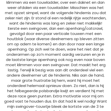
klimmen via een touwladder, over een daknet en dan
weer afdalen via een touwladder. Misschien was het
met opzet simpel, want de volgende hindernis zou dat
zeker niet zijn. Er stond al een redelijk rijtje wachtenden,
want de hindernis was lang en zeker niet makkelijk!
Eerste een swingover, dan een apenhang/catcrawl,
gevolgd door een paar verticale touwen met een
houtblok (waar diverse deelnemers op bleven zitten
om op adem te komen) en dan door naar een lange
apenhang. Op zich wel te doen, ware het niet dat je
onderarmen op zo’n moment aardig verzuren en je in
de laatste lange apenhang ook nog even naar boven
moet klimmen voor een swingover. Dat maakt het erg
lastig. Terwijl ik bezig was aan dit onderdeel viel een
andere deelnemer uit de hindernis. Niks aan de hand,
maar grote frustratie bij hem, want hij moet het
onderdeel helemaal opnieuw doen. Zo niet, dan is hij
het felbegeerde polsbandje kwijt en verdient hij met
deze race geen punten. Extra motivatie voor mij om
goed vast te houden dus. En dat had ik wel nodig! Want
mijn swingover-touwtje bleek de kortste van de 3 te