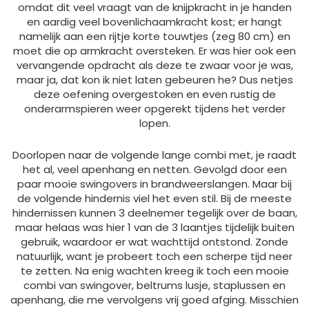
omdat dit veel vraagt van de knijpkracht in je handen
en aardig veel bovenlichaamkracht kost; er hangt
namelijk aan een rijtje korte touwtjes (zeg 80 cm) en
moet die op armkracht oversteken. Er was hier ook een
vervangende opdracht als deze te zwaar voor je was,
maar ja, dat kon ik niet laten gebeuren he? Dus netjes
deze oefening overgestoken en even rustig de
onderarmspieren weer opgerekt tijdens het verder
lopen.
Doorlopen naar de volgende lange combi met, je raadt
het al, veel apenhang en netten. Gevolgd door een
paar mooie swingovers in brandweerslangen. Maar bij
de volgende hindernis viel het even stil. Bij de meeste
hindernissen kunnen 3 deelnemer tegelijk over de baan,
maar helaas was hier 1 van de 3 laantjes tijdelijk buiten
gebruik, waardoor er wat wachttijd ontstond. Zonde
natuurlijk, want je probeert toch een scherpe tijd neer
te zetten. Na enig wachten kreeg ik toch een mooie
combi van swingover, beltrums lusje, staplussen en
apenhang, die me vervolgens vrij goed afging. Misschien