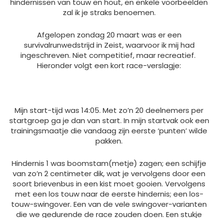
hindernissen van touw en hout, en enkele voorbeelden
zal ik je straks benoemen.
Afgelopen zondag 20 maart was er een
survivalrunwedstrijd in Zeist, waarvoor ik mij had
ingeschreven. Niet competitief, maar recreatief.
Hieronder volgt een kort race-verslagje:
Mijn start-tijd was 14:05. Met zo’n 20 deelnemers per
startgroep ga je dan van start. In mijn startvak ook een
trainingsmaatje die vandaag zijn eerste ‘punten’ wilde
pakken.
Hindernis 1 was boomstam(metje) zagen; een schijfje
van zo’n 2 centimeter dik, wat je vervolgens door een
soort brievenbus in een kist moet gooien. Vervolgens
met een los touw naar de eerste hindernis; een los-
touw-swingover. Een van de vele swingover-varianten
die we gedurende de race zouden doen. Een stukje