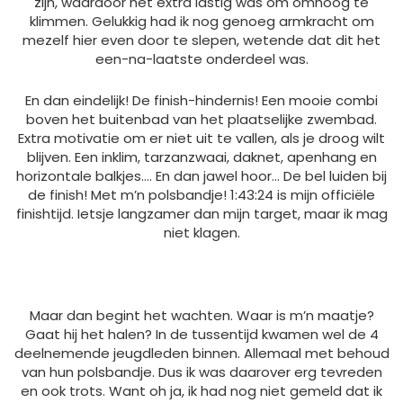
zijn, waardoor het extra lastig was om omhoog te
klimmen. Gelukkig had ik nog genoeg armkracht om
mezelf hier even door te slepen, wetende dat dit het
een-na-laatste onderdeel was.
En dan eindelijk! De finish-hindernis! Een mooie combi
boven het buitenbad van het plaatselijke zwembad.
Extra motivatie om er niet uit te vallen, als je droog wilt
blijven. Een inklim, tarzanzwaai, daknet, apenhang en
horizontale balkjes…. En dan jawel hoor… De bel luiden bij
de finish! Met m’n polsbandje! 1:43:24 is mijn officiële
finishtijd. Ietsje langzamer dan mijn target, maar ik mag
niet klagen.
Maar dan begint het wachten. Waar is m’n maatje?
Gaat hij het halen? In de tussentijd kwamen wel de 4
deelnemende jeugdleden binnen. Allemaal met behoud
van hun polsbandje. Dus ik was daarover erg tevreden
en ook trots. Want oh ja, ik had nog niet gemeld dat ik