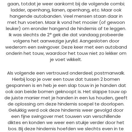
gaan, totdat je weer aankomt bij de volgende combi;
ladder, apenhang, lianen, apenhang, etc. Maar ook
hangende autobanden. Veel mensen staan daar in
met hun voeten. Maar ik vond het mooier (of gewoon
leuker) om eronder hangend de hindernis af te leggen.
e
Ik was slechts de 2
gek die dat vandaag probeerde
volgens het aanwezige jurylid. Aangesloten door
wederom een swingover. Deze keer met een autoband
onderin het touw, waardoor het touw niet zo lekker om
je voet wikkelt.
Als volgende een vertrouwd onderdeel; postmanwalk.
Hierbij loop je over een touw dat tussen 2 bomen
gespannen is en heb je een slap touw in je handen dat
ook aan beide bomen geknoopt is. Het slappe touw op
de juiste manier met je handen in een lus houden, geeft
de oplossing om deze hindernis soepel te doorlopen.
Gelukkig werd ook deze hindernis weer gevolgd door
een fijne swingover met touwen van verschillende
diktes en konden we weer een stukje verder door het
bos. Bij deze hindernis hoefden we slechts even in te